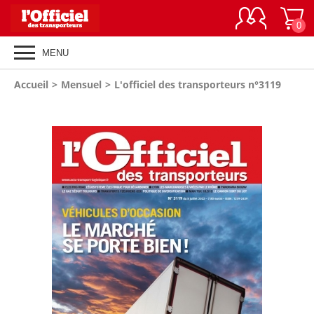
0
MENU
Vous
Accueil
>
Mensuel
>
L'officiel des transporteurs n°3119
êtes
ici
: