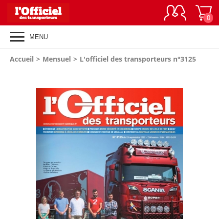
0
MENU
Vous
Accueil
>
Mensuel
>
L'officiel des transporteurs n°3125
êtes
ici
: