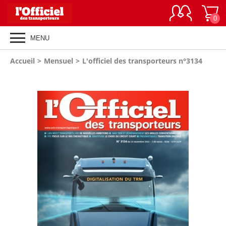
0
MENU
Vous
Accueil
>
Mensuel
>
L'officiel des transporteurs n°3134
êtes
ici
: