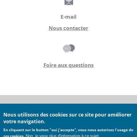
E-mail
Nous contacter
Foire aux questions
Nous utilisons des cookies sur ce site pour améliorer
Conditions générales d'utilisation
votre navigation.
Conditions générales de ventes
En cliquant sur le button "oui j'accepte", vous nous autorisez l'usage de
Mentions légales
ces cookies.
Non, je veux plus d'information à ce sujet