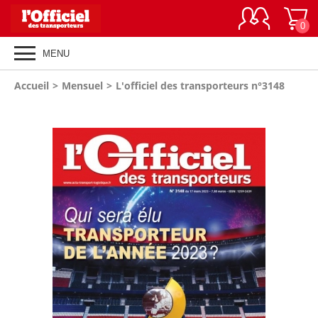
0
MENU
Vous
Accueil
>
Mensuel
>
L'officiel des transporteurs n°3148
êtes
ici
: